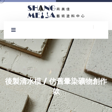
首頁
案例實績
後製清水模 / 仿舊暈染礦物創作款
/
/
後製清水模 / 仿舊暈染礦物創作
款